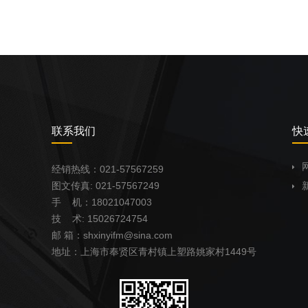
联系我们
快
经销热线：021-57567259
图文传真: 021-57567249
手 机：18021047003
技 术: 15026724754
邮
箱：
shxinyifm@sina.com
地址：
上海市奉贤区青村镇上塑路姚家村1449号