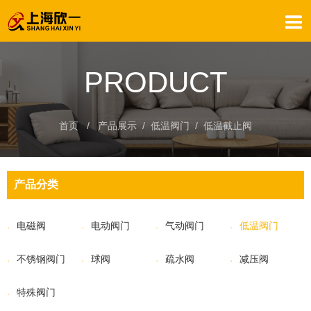
PRODUCT
首页
/
产品展示
/
低温阀门
/
低温截止阀
产品分类
电磁阀
电动阀门
气动阀门
低温阀门
不锈钢阀门
球阀
疏水阀
减压阀
特殊阀门